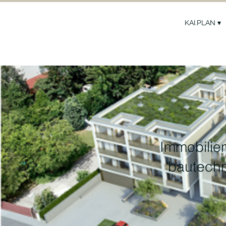
KAI.PLAN ▾
Immobilien
bautechn