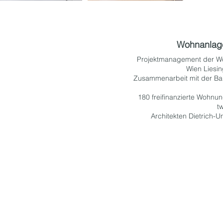
Wohnanlage
Projektmanagement der W
Wien Liesing
Zusammenarbeit mit der Ba
180 freifinanzierte Wohnun
t
Architekten Dietrich-Unt