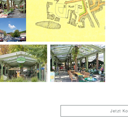
Jetzt K