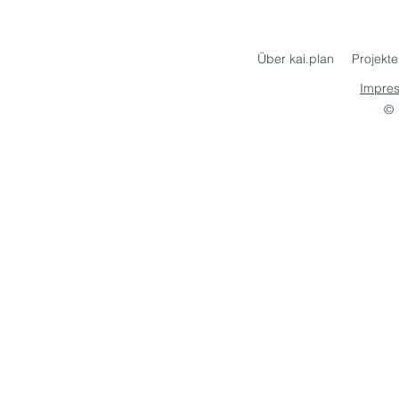
Über kai.plan
Projekte
Impre
© 